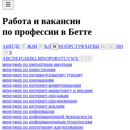
Работа и вакансии
по профессии в Бетте
А
Б
В
Г
Д
Е
Ж
З
И
К
Л
Н
О
П
Р
С
Т
У
Ф
Х
Ц
Ч
Ш
Э
Ю
Ё
Й
М
Щ
Ы
#
Я
A
B
C
D
E
F
G
H
I
J
K
L
M
N
O
P
Q
R
S
T
U
V
W
X
Y
Z
менеджер по импортным закупкам
менеджер по инвестициям
менеджер по индивидуальному туризму
менеджер по инновациям
менеджер по интернет-коммуникациям
менеджер по интернет-маркетингу и рекламе
менеджер по интернет-продажам
менеджер по интернет-продвижению
менеджер по интернет-рекламе
менеджер по информации
менеджер по информационной безопасности
менеджер по информационным технологиям
менеджер по ипотечному кредитованию