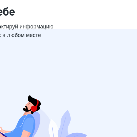
ебе
актируй информацию
х в любом месте