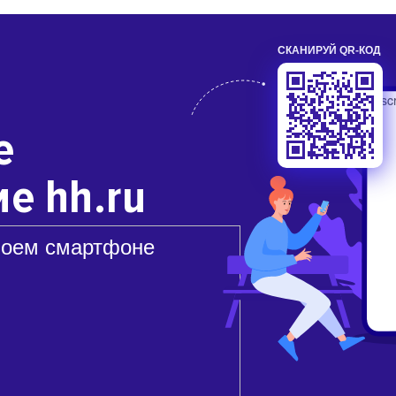
СКАНИРУЙ QR-КОД
е
е hh.ru
воем смартфоне