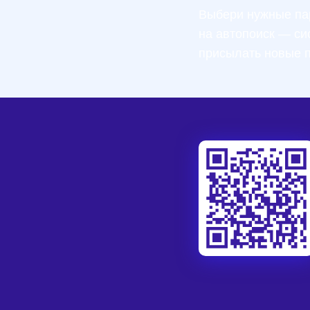
Выбери нужные па
на автопоиск — си
присылать новые 