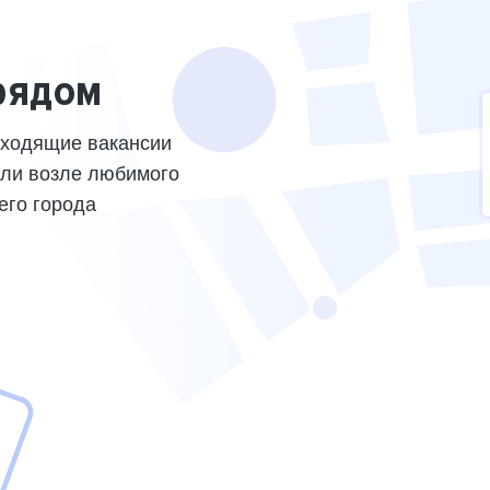
рядом
дходящие вакансии
или возле любимого
его города