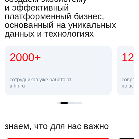
и эффективный
платформенный бизнес,
основанный на уникальных
данных и технологиях
2000+
12
сотрудников уже работают
соврем
в hh.ru
по все
знаем, что для нас важно