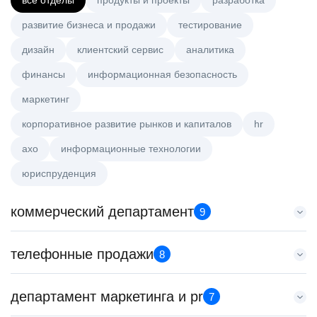
все отделы
продукты и проекты
разработка
развитие бизнеса и продажи
тестирование
дизайн
клиентский сервис
аналитика
финансы
информационная безопасность
маркетинг
корпоративное развитие рынков и капиталов
hr
axo
информационные технологии
юриспруденция
коммерческий департамент
9
Аналитик данных (направление Enterprise продаж)
телефонные продажи
8
HeadHunter::Коммерческий департамент
сегодня
Менеджер по привлечению клиентов (B2B)
департамент маркетинга и pr
з/п не указана
7
HeadHunter::Телефонные продажи
Москва