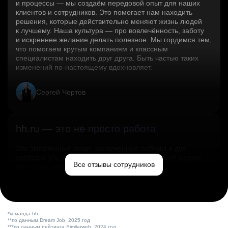
и процессы — мы создаём передовой опыт для наших
клиентов и сотрудников. Это помогает нам находить
решения, которые действительно меняют жизнь людей
к лучшему. Наша культура — про вовлечённость, заботу
и искреннее желание делать полезное. Мы гордимся тем,
что помогаем крутым компаниям и классным
специалистам находить друг друга. Быть частью таких
изменений по‑настоящему вдохновляет.
Сергей Чертов
hh.ru — это не просто работа
Это эмпатичные люди, заслуженные победы и дух
свободы. Мы помогаем миру и создаём лучший сервис
Все отзывы сотрудников
по поиску работы в стране.
Ольга Емельянова
*команда hh
**по данным Dream Job, 2025 год
***по данным рейтинга Similarweb, 2024 год