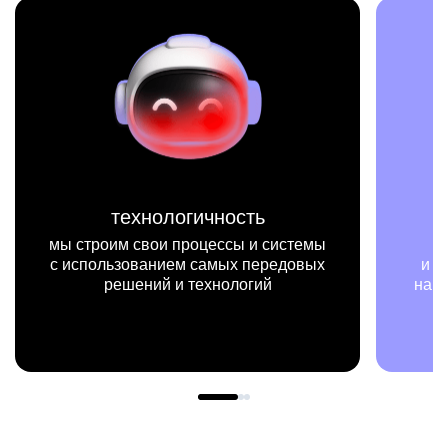
технологичность
мы строим свои процессы и системы
с использованием самых передовых
и п
решений и технологий
наш