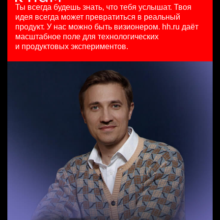
HeadHunter::Коммерческий департамент
100000 - 137000 ₽
29 июл. 2026
Ты всегда будешь знать, что тебя услышат.
Твоя
Специалист по рекруту респондентов для UX и CX
3 авг. 2026
Ярославль
з/п не указана
идея всегда может превратиться в реальный
исследований
з/п не указана
Москва
продукт.
У нас можно быть визионером. hh.ru даёт
HeadHunter::Департамент маркетинга
Москва
масштабное поле для технологических
Менеджер по продажам B2B
5 авг. 2026
и продуктовых экспериментов.
HeadHunter::Телефонные продажи
з/п не указана
Key Account Manager (EdTech)
сегодня
Москва
HeadHunter::Коммерческий департамент
7200000 - 16800000 so'm
сегодня
Ташкент
150000 ₽
Ярославль