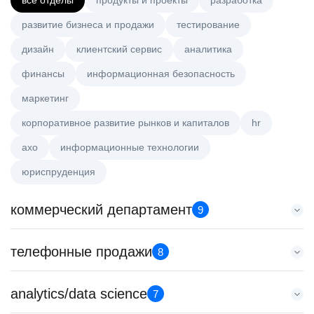
все отделы
продукты и проекты
разработка
развитие бизнеса и продажи
тестирование
дизайн
клиентский сервис
аналитика
финансы
информационная безопасность
маркетинг
корпоративное развитие рынков и капиталов
hr
axo
информационные технологии
юриспруденция
коммерческий департамент
9
Key Account Manager (EdTech)
телефонные продажи
8
HeadHunter::Коммерческий департамент
сегодня
Старший специалист телемаркетинга
analytics/data science
150000 ₽
7
HeadHunter::Телефонные продажи
Нижний Новгород