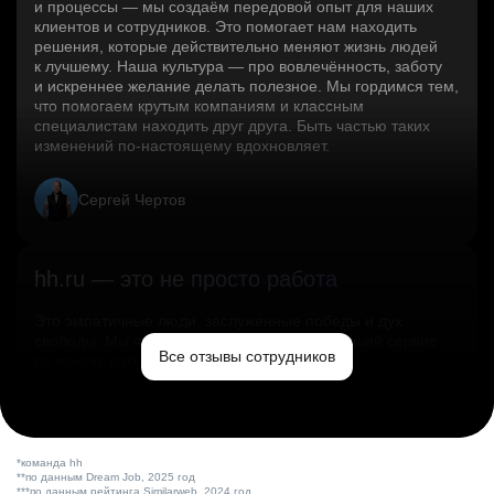
и процессы — мы создаём передовой опыт для наших
клиентов и сотрудников. Это помогает нам находить
решения, которые действительно меняют жизнь людей
к лучшему. Наша культура — про вовлечённость, заботу
и искреннее желание делать полезное. Мы гордимся тем,
что помогаем крутым компаниям и классным
специалистам находить друг друга. Быть частью таких
изменений по‑настоящему вдохновляет.
Сергей Чертов
hh.ru — это не просто работа
Это эмпатичные люди, заслуженные победы и дух
свободы. Мы помогаем миру и создаём лучший сервис
Все отзывы сотрудников
по поиску работы в стране.
Ольга Емельянова
*команда hh
**по данным Dream Job, 2025 год
***по данным рейтинга Similarweb, 2024 год