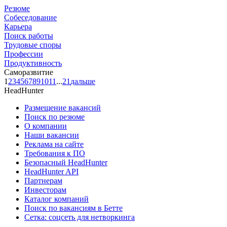
Резюме
Собеседование
Карьера
Поиск работы
Трудовые споры
Профессии
Продуктивность
Саморазвитие
1
2
3
4
5
6
7
8
9
10
11
...
21
дальше
HeadHunter
Размещение вакансий
Поиск по резюме
О компании
Наши вакансии
Реклама на сайте
Требования к ПО
Безопасный HeadHunter
HeadHunter API
Партнерам
Инвесторам
Каталог компаний
Поиск по вакансиям в Бетте
Сетка: соцсеть для нетворкинга