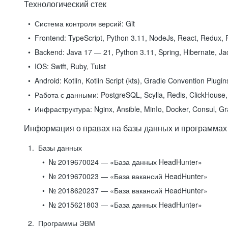
Технологический стек
Система контроля версий:
Git
Frontend:
TypeScript, Python 3.11, NodeJs, React, Redux, R
Backend:
Java 17 — 21, Python 3.11, Spring, Hibernate, Jac
IOS:
Swift, Ruby, Tuist
Android:
Kotlin, Kotlin Script (kts), Gradle Convention Plugi
Работа с данными:
PostgreSQL, Scylla, Redis, ClickHouse, 
Инфраструктура:
Nginx, Ansible, MinIo, Docker, Consul, G
Информация о правах на базы данных и программах
Базы данных
№ 2019670024 — «База данных HeadHunter»
№ 2019670023 — «База вакансий HeadHunter»
№ 2018620237 — «База вакансий HeadHunter»
№ 2015621803 — «База данных HeadHunter»
Программы ЭВМ